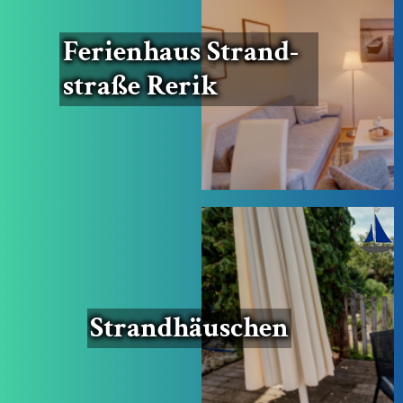
Feri­en­haus Strand­
stra­ße Rerik
Strand­häus­chen