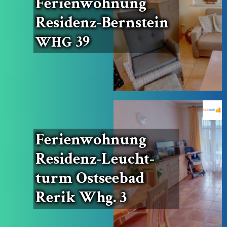
Feri­en­woh­nung
Resi­denz-Bern­stein
39
WHG
Feri­en­woh­nung
Resi­denz-Leucht­
turm Ost­see­bad
Rerik Whg. 3