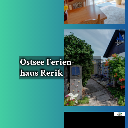
Ost­see Feri­en­
haus Rerik