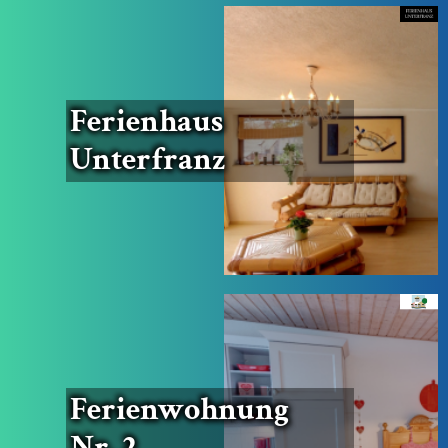
Feri­en­haus
Unterfranz
Feri­en­woh­nung
Nr. 2