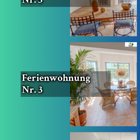
Feri­en­woh­nung
Nr. 3