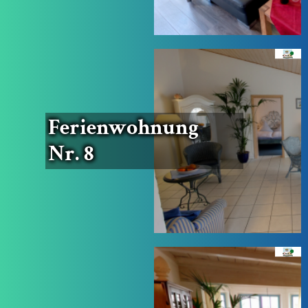
Feri­en­woh­nung
Nr. 8