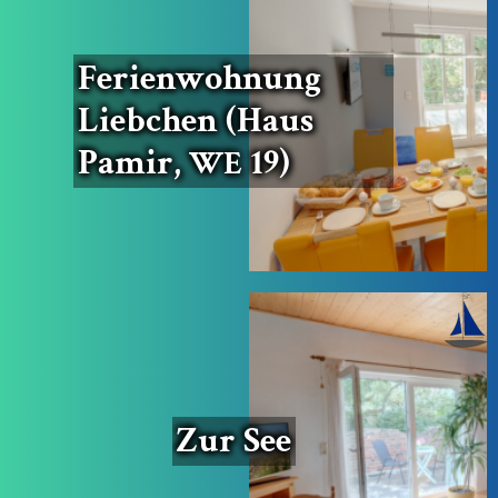
Feri­en­woh­nung
Lieb­chen (Haus
Pamir,
19)
WE
Zur See