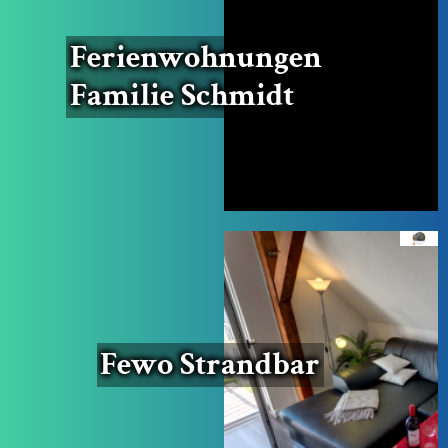
Feri­en­woh­nun­gen
Fami­lie Schmidt
Fewo Strand­bar