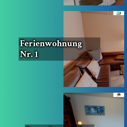
Feri­en­woh­nung
Nr. 1