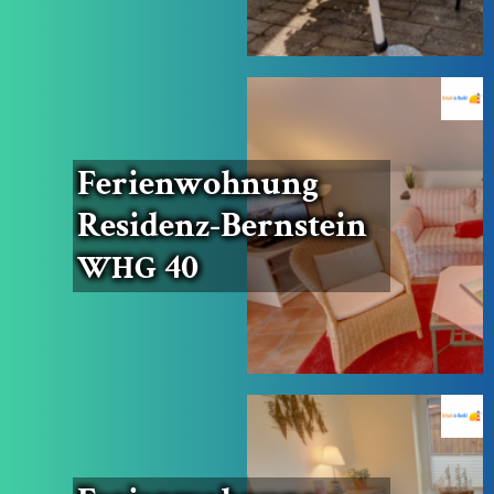
Feri­en­woh­nung
Resi­denz-Bern­stein
40
WHG