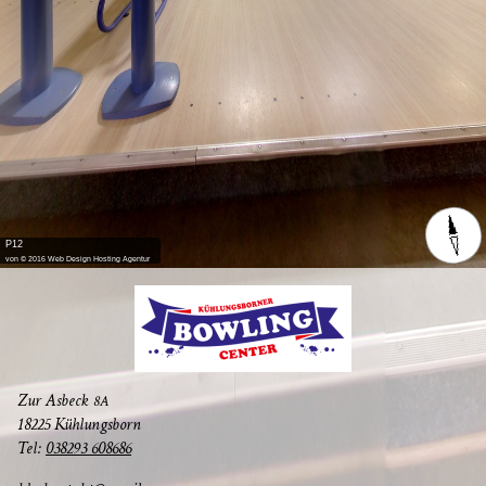
P12
von © 2016 Web Design Hosting Agentur
Zur Asbeck
8A
18225 Kühlungsborn
Tel:
038293 608686