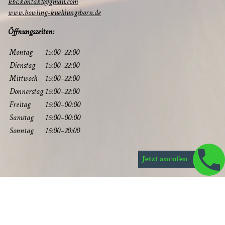
kbc.kontakt@gmail.com
www.bowling-kuehlungsborn.de
Öff­nungs­zei­ten:
Mon­tag
15:00–22:00
Diens­tag
15:00–22:00
Mitt­woch
15:00–22:00
Don­ners­tag
15:00–22:00
Frei­tag
15:00–00:00
Sams­tag
15:00–00:00
Sonn­tag
15:00–20:00
Jetzt anrufen