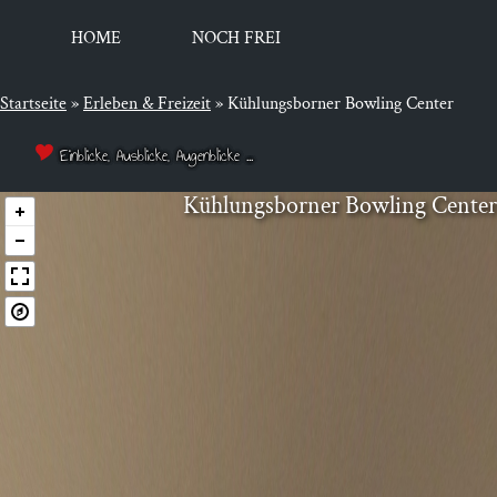
HOME
NOCH FREI
Startseite
»
Erleben & Freizeit
»
Kühlungsborner Bowling Center
Einblicke, Ausblicke, Augenblicke ...
Küh­lungs­bor­ner Bow­ling Center